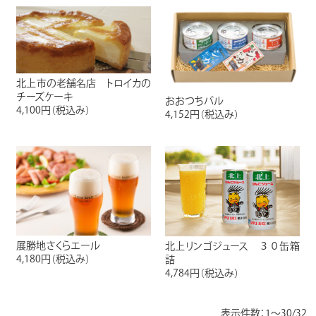
北上市の老舗名店 トロイカの
チーズケーキ
おおつちバル
4,100円
（税込み）
4,152円
（税込み）
展勝地さくらエール
北上リンゴジュース ３０缶箱
4,180円
（税込み）
詰
4,784円
（税込み）
表示件数：1～30/32