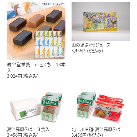
山のきぶどうジュース
3,456円
（税込み）
岩谷堂羊羹 ひとくち 18本
入
3,024円
（税込み）
夏油高原そば ８食入
北上川冷麺・夏油高原そば
3,456円
（税込み）
3,456円
（税込み）