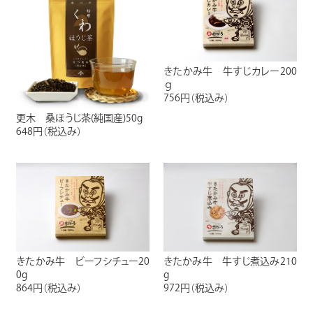
きたかみ牛 牛すじカレー200
ｇ
756円
（税込み）
更木 桑ほうじ茶(純国産)50g
648円
（税込み）
きたかみ牛 ビーフシチュー20
きたかみ牛 牛すじ煮込み210
0g
g
864円
（税込み）
972円
（税込み）