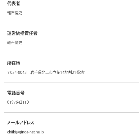
代表者
軽石倫史
運営統括責任者
軽石倫史
所在地
〒024-0043 岩手県北上市立花14地割21番地1
電話番号
0197642110
メールアドレス
chiiki@ginga-net.ne.jp