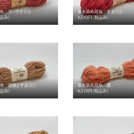
糸 ラックダイ②
草木染め双糸 すおう②
税込み）
4,510円
（税込み）
糸 胡桃とすおう①
草木染め双糸 茜
税込み）
4,510円
（税込み）