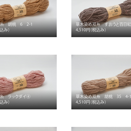
糸 胡桃 6 2-1
草木染め双糸 すおうと百日
税込み）
4,510円
（税込み）
糸 ラックダイ④
草木染め双糸 胡桃 35 4-
税込み）
4,510円
（税込み）