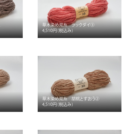
紅
草木染め双糸 ラックダイ③
4,510円
（税込み）
1
草木染め双糸 胡桃とすおう②
4,510円
（税込み）