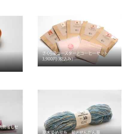
さくら染コースターとコーヒーセット
3,900円
（税込み）
剣舞はしセ
草木染め双糸 藍とせんだん草