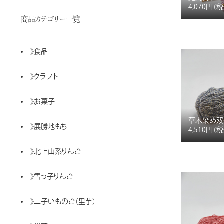
4,070円
（
商品カテゴリー一覧
》
食品
》
クラフト
》
お菓子
草木染め双
》
展勝地もち
4,510円
（
》
北上山系りんご
》
雪っ子りんご
》
二子いものご（里芋）