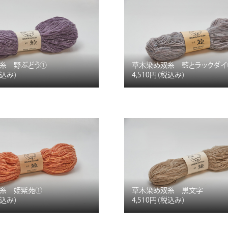
糸 野ぶどう①
草木染め双糸 藍とラックダイ
税込み）
4,510円
（税込み）
糸 姫紫苑①
草木染め双糸 黒文字
税込み）
4,510円
（税込み）