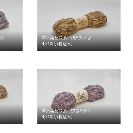
①
草木染め双糸 柿とみずき
4,510円
（税込み）
草木染め双糸 野ぶどう②
4,510円
（税込み）