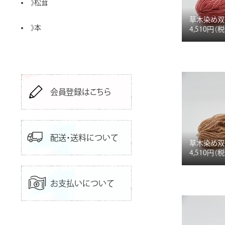
》
松茸
草木染め双
》
本
4,510円
（
会員登録はこちら
配送・送料について
草木染め双
4,510円
（
お支払いについて