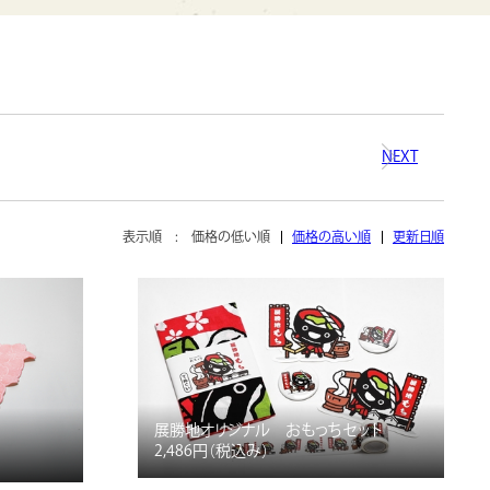
NEXT
表示順 :
価格の低い順
価格の高い順
更新日順
展勝地オリジナル おもっちセット
2,486円
（税込み）