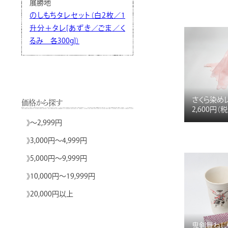
展勝地
のしもちタレセット（白2枚／1
升分＋タレ[あずき／ごま／く
るみ 各300g]）
さくら染め
価格から探す
2,600円
（
》
～2,999円
》
3,000円～4,999円
》
5,000円～9,999円
》
10,000円～19,999円
》
20,000円以上
鬼剣舞ねじ