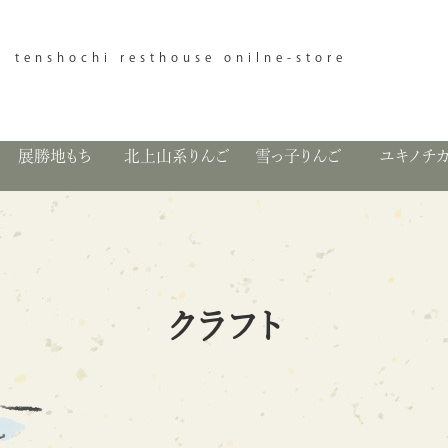
tenshochi resthouse onilne-store
展勝地もち
北上山系りんご
雪っ子りんご
ユキノチ
クラフト