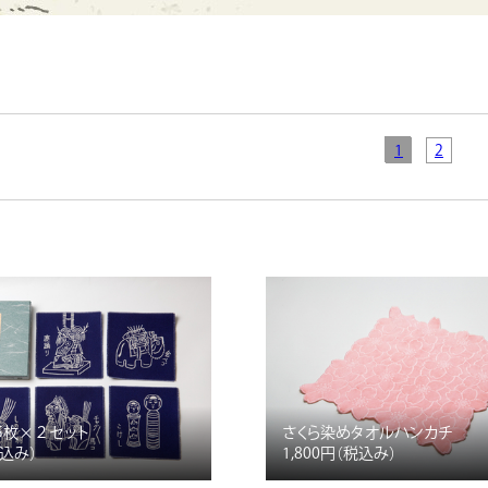
1
2
5枚×２セット
さくら染めタオルハンカチ
税込み）
1,800円
（税込み）