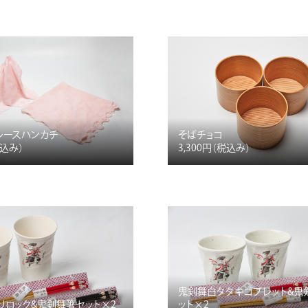
レースハンカチ
そばチョコ
税込み）
3,300円
（税込み）
鬼剣舞白タタキゴブレット&鬼
りロック&鬼剣舞箸セット×2
ット×2