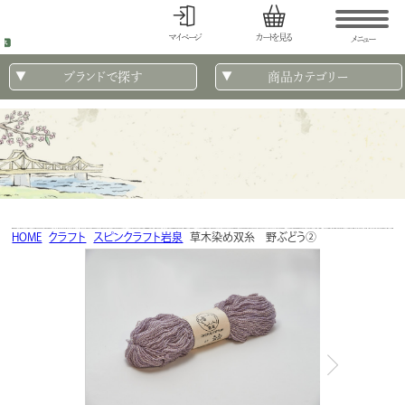
マイページ
カートを見る
メニュー
ブランドで探す
商品カテゴリー
HOME
クラフト
スピンクラフト岩泉
草木染め双糸 野ぶどう②