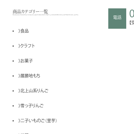
商品カテゴリー一覧
電話
【
》
食品
》
クラフト
》
お菓子
》
展勝地もち
》
北上山系りんご
》
雪っ子りんご
》
二子いものご（里芋）