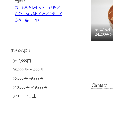
展勝地
のしもちタレセット（白2枚／1
升分＋タレ[あずき／ごま／く
るみ 各300g]）
そうめんセ
24,200円
（
価格から探す
》
～2,999円
》
3,000円～4,999円
》
5,000円～9,999円
Contact
》
10,000円～19,999円
》
20,000円以上