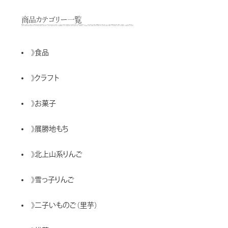
商品カテゴリー一覧
》
食品
》
クラフト
》
お菓子
》
展勝地もち
》
北上山系りんご
》
雪っ子りんご
》
二子いものご（里芋）