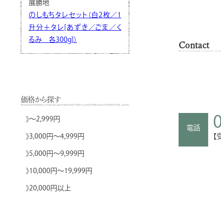
展勝地
のしもちタレセット（白2枚／1
升分＋タレ[あずき／ごま／く
るみ 各300g]）
Contact
価格から探す
》
～2,999円
電話
【
》
3,000円～4,999円
》
5,000円～9,999円
》
10,000円～19,999円
》
20,000円以上