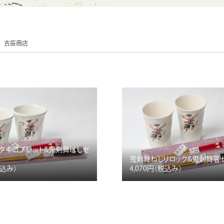
吉辰商店
タキゴブレット&鬼剣舞はしセ
鬼剣舞ねじりロック&鬼剣舞箸
税込み）
4,070円
（税込み）