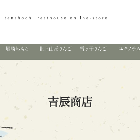
tenshochi resthouse onilne-store
展勝地もち
北上山系りんご
雪っ子りんご
ユキノチ
吉辰商店