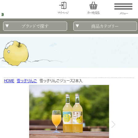
マイページ
カートを見る
メニュー
ブランドで探す
商品カテゴリー
HOME
雪っ子りんご
雪っ子りんごジュース2本入