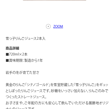
ZOOM
雪っ子りんごジュース2本入
商品詳細
■720ml×2本
■賞味期限：製造から1年
岩手の冬が育てた甘さ
黄金のりんご「シナノゴールド」を雪室貯蔵した『雪っ子りんご』をギュッ
としぼったりんごジュースです。砂糖をいっさい加えない、りんごのみで
つくったストレートジュース。
お子さまや、ご年配の方にも安心して飲んでいただける展勝地オリジ