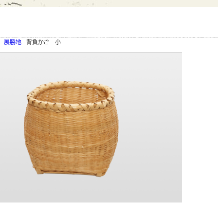
展勝地
背負かご 小