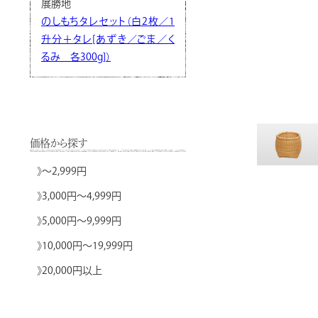
展勝地
のしもちタレセット（白2枚／1
升分＋タレ[あずき／ごま／く
るみ 各300g]）
価格から探す
》
～2,999円
》
3,000円～4,999円
》
5,000円～9,999円
》
10,000円～19,999円
》
20,000円以上