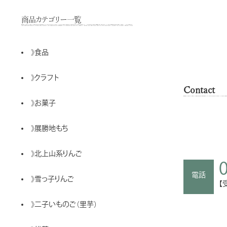
商品カテゴリー一覧
》
食品
》
クラフト
Contact
》
お菓子
》
展勝地もち
》
北上山系りんご
電話
》
雪っ子りんご
【
》
二子いものご（里芋）