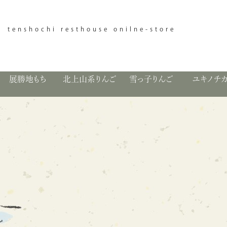
tenshochi resthouse onilne-store
展勝地もち
北上山系りんご
雪っ子りんご
ユキノチ